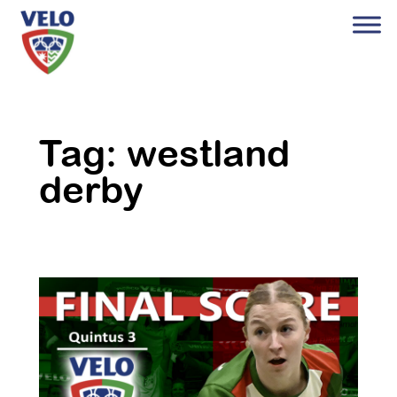
Ga
naar
de
inhoud
Tag:
westland
derby