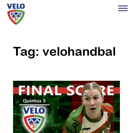
Ga
naar
de
inhoud
Tag:
velohandbal