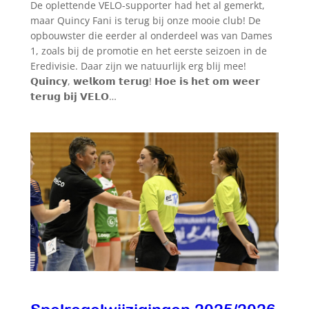
De oplettende VELO-supporter had het al gemerkt,
maar Quincy Fani is terug bij onze mooie club! De
opbouwster die eerder al onderdeel was van Dames
1, zoals bij de promotie en het eerste seizoen in de
Eredivisie. Daar zijn we natuurlijk erg blij mee!
𝗤𝘂𝗶𝗻𝗰𝘆, 𝘄𝗲𝗹𝗸𝗼𝗺 𝘁𝗲𝗿𝘂𝗴! 𝗛𝗼𝗲 𝗶𝘀 𝗵𝗲𝘁 𝗼𝗺 𝘄𝗲𝗲𝗿
𝘁𝗲𝗿𝘂𝗴 𝗯𝗶𝗷 𝗩𝗘𝗟𝗢…