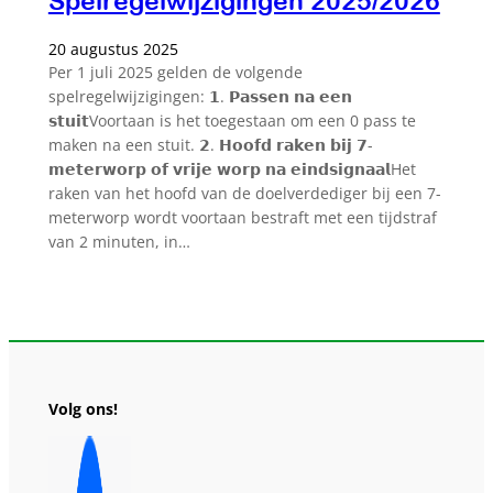
Spelregelwijzigingen 2025/2026
20 augustus 2025
Per 1 juli 2025 gelden de volgende
spelregelwijzigingen: 𝟭. 𝗣𝗮𝘀𝘀𝗲𝗻 𝗻𝗮 𝗲𝗲𝗻
𝘀𝘁𝘂𝗶𝘁Voortaan is het toegestaan om een 0 pass te
maken na een stuit. 𝟮. 𝗛𝗼𝗼𝗳𝗱 𝗿𝗮𝗸𝗲𝗻 𝗯𝗶𝗷 𝟳-
𝗺𝗲𝘁𝗲𝗿𝘄𝗼𝗿𝗽 𝗼𝗳 𝘃𝗿𝗶𝗷𝗲 𝘄𝗼𝗿𝗽 𝗻𝗮 𝗲𝗶𝗻𝗱𝘀𝗶𝗴𝗻𝗮𝗮𝗹Het
raken van het hoofd van de doelverdediger bij een 7-
meterworp wordt voortaan bestraft met een tijdstraf
van 2 minuten, in…
Volg ons!