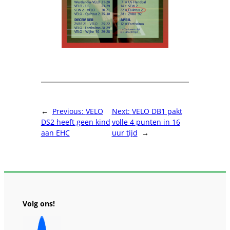
←
Previous:
VELO
Next:
VELO DB1 pakt
DS2 heeft geen kind
volle 4 punten in 16
aan EHC
uur tijd
→
Volg ons!