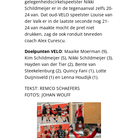
gelegenheidscirkelspeelster Nikki
Schildmeijer er in de tegenaanval zelfs 20-
24 van. Dat oud-VELO speelster Louise van
der Valk er in de laatste seconde nog 21-
24 van maakte mocht de pret niet
drukken, zag de ook ronduit tevreden
coach Alex Curescu.
Doelpunten VELO
: Maaike Moerman (9),
Kim Schildmeijer (5), Nikki Schildmeijer (3),
Hayden van der Tier (2), Bente van
Steekelenburg (2), Quincy Fani (1), Lotte
Duijnisveld (1) en Lenna Houdijk (1).
TEKST: REMCO SCHAEFERS
FOTO’S: JOHAN WOLFF