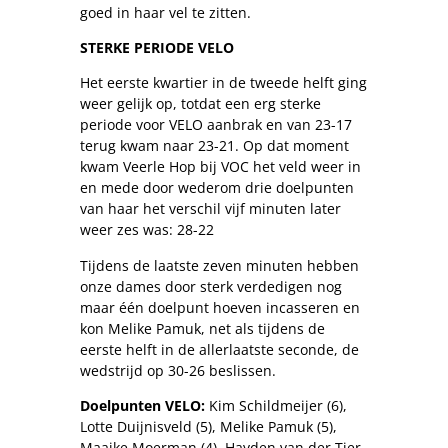
goed in haar vel te zitten.
STERKE PERIODE VELO
Het eerste kwartier in de tweede helft ging
weer gelijk op, totdat een erg sterke
periode voor VELO aanbrak en van 23-17
terug kwam naar 23-21. Op dat moment
kwam Veerle Hop bij VOC het veld weer in
en mede door wederom drie doelpunten
van haar het verschil vijf minuten later
weer zes was: 28-22
Tijdens de laatste zeven minuten hebben
onze dames door sterk verdedigen nog
maar één doelpunt hoeven incasseren en
kon Melike Pamuk, net als tijdens de
eerste helft in de allerlaatste seconde, de
wedstrijd op 30-26 beslissen.
Doelpunten VELO:
Kim Schildmeijer (6),
Lotte Duijnisveld (5), Melike Pamuk (5),
Maaike Moerman (4), Hayden van der Tier