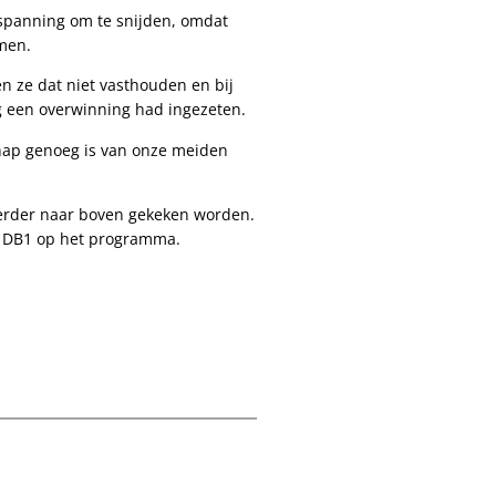
e spanning om te snijden, omdat
omen.
en ze dat niet vasthouden en bij
g een overwinning had ingezeten.
l knap genoeg is van onze meiden
 verder naar boven gekeken worden.
n DB1 op het programma.