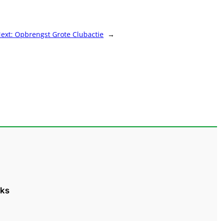
ext:
Opbrengst Grote Clubactie
→
iks