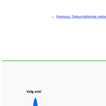
←
Previous:
Teleurstellende nede
Volg ons!