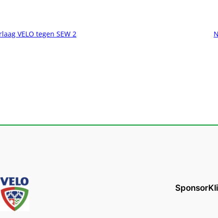
rlaag VELO tegen SEW 2
N
SponsorKl