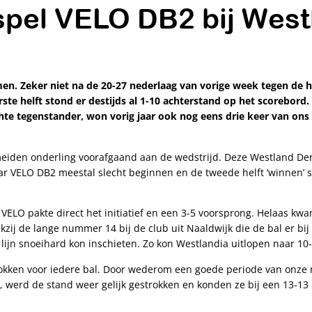
spel VELO DB2 bij Wes
en. Zeker niet na de 20-27 nederlaag van vorige week tegen de h
te helft stond er destijds al 1-10 achterstand op het scorebord.
chte tegenstander, won vorig jaar ook nog eens drie keer van on
 meiden onderling voorafgaand aan de wedstrijd. Deze Westland De
ar VELO DB2 meestal slecht beginnen en de tweede helft ‘winnen’ 
 VELO pakte direct het initiatief en een 3-5 voorsprong. Helaas k
nkzij de lange nummer 14 bij de club uit Naaldwijk die de bal er bij
lijn snoeihard kon inschieten. Zo kon Westlandia uitlopen naar 10-
okken voor iedere bal. Door wederom een goede periode van onze me
werd de stand weer gelijk gestrokken en konden ze bij een 13-13