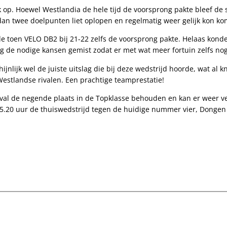
jk op. Hoewel Westlandia de hele tijd de voorsprong pakte bleef d
dan twee doelpunten liet oplopen en regelmatig weer gelijk kon k
de toen VELO DB2 bij 21-22 zelfs de voorsprong pakte. Helaas kond
 de nodige kansen gemist zodat er met wat meer fortuin zelfs no
chijnlijk wel de juiste uitslag die bij deze wedstrijd hoorde, wat a
estlandse rivalen. Een prachtige teamprestatie!
k geval de negende plaats in de Topklasse behouden en kan er weer
5.20 uur de thuiswedstrijd tegen de huidige nummer vier, Donge