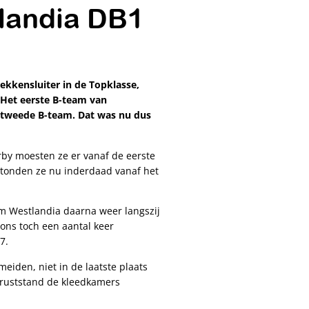
tlandia DB1
ekkensluiter in de Topklasse,
 Het eerste B-team van
s tweede B-team. Dat was nu dus
rby moesten ze er vanaf de eerste
stonden ze nu inderdaad vanaf het
wam Westlandia daarna weer langszij
 ons toch een aantal keer
7.
iden, niet in de laatste plaats
 ruststand de kleedkamers