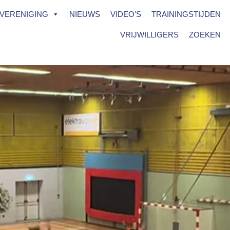
VERENIGING
NIEUWS
VIDEO’S
TRAININGSTIJDEN
VRIJWILLIGERS
ZOEKEN