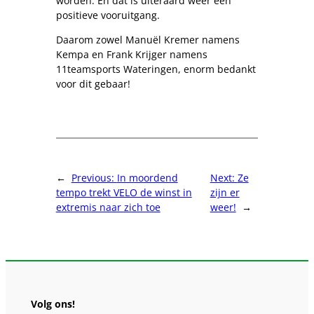
worden. En dat is uiteraard weer een
positieve vooruitgang.
Daarom zowel Manuël Kremer namens
Kempa en Frank Krijger namens
11teamsports Wateringen, enorm bedankt
voor dit gebaar!
←
Previous:
In moordend
Next:
Ze
tempo trekt VELO de winst in
zijn er
extremis naar zich toe
weer!
→
Volg ons!