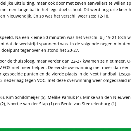
delijke uitsluiting, maar ook door met zeven aanvallers te willen sp
t een lange bal in het lege doel schoot. Dit werd nog drie keer 
en Nieuwendijk. En zo was het verschil weer zes: 12-18.
speeld. Na een kleine 50 minuten was het verschil bij 19-21 toch 
ent dat de wedstrijd spannend was. In de volgende negen minuten
 doelpunt tegenover en stond het 20-27.
oor de thuisploeg, maar verder dan 22-27 kwamen ze niet meer. Oo
n MEOS niet meer helpen. De eerste overwinning met méér dan één d
ar gespeelde punten en de vierde plaats in de Next Handball Leag
33 nederlaag tegen VOC, met deze overwinning weer omgedraaid in
6), Kim Schildmeijer (5), Melike Pamuk (4), Minke van den Nieuwendij
2), Noortje van der Stap (1) en Bente van Steekelenburg (1).