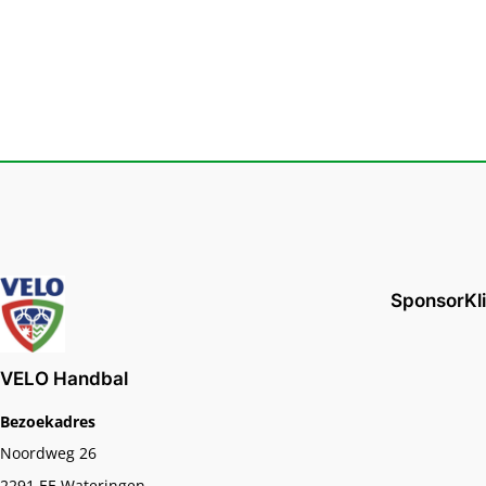
SponsorKl
VELO Handbal
Bezoekadres
Noordweg 26
2291 EE Wateringen