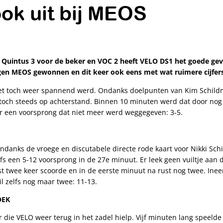
ok uit bij MEOS
 Quintus 3 voor de beker en VOC 2 heeft VELO DS1 het goede gev
gen MEOS gewonnen en dit keer ook eens met wat ruimere cijfers
t toch weer spannend werd. Ondanks doelpunten van Kim Schildme
och steeds op achterstand. Binnen 10 minuten werd dat door no
r een voorsprong dat niet meer werd weggegeven: 3-5.
ndanks de vroege en discutabele directe rode kaart voor Nikki Sch
s een 5-12 voorsprong in de 27e minuut. Er leek geen vuiltje aan 
 twee keer scoorde en in de eerste minuut na rust nog twee. Inee
l zelfs nog maar twee: 11-13.
OEK
die VELO weer terug in het zadel hielp. Vijf minuten lang speeld